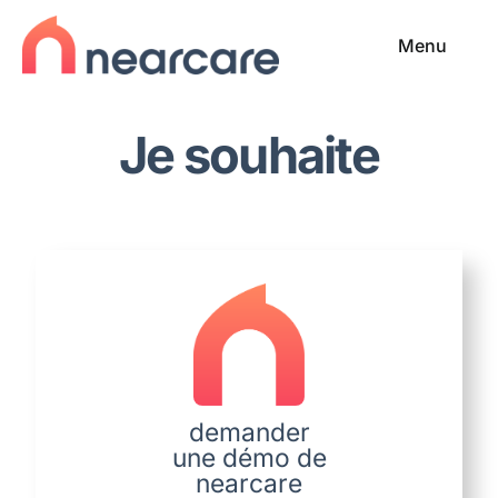
Passer
au
Menu
contenu
Accueil
Je souhaite
Qui sommes-nous ?
Fonctionnalités
Actualités
Contact
demander
une démo de
nearcare