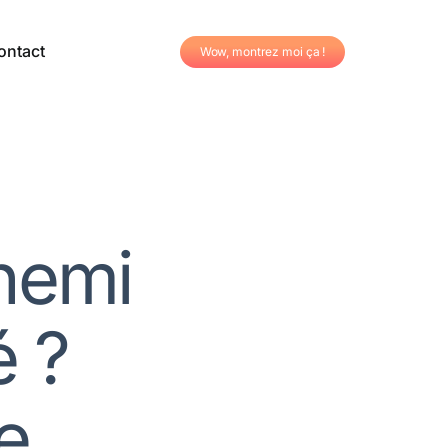
ontact
Wow, montrez moi ça !
nnemi
é ?
e