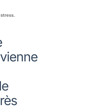
 stress.
e
ervienne
de
rès