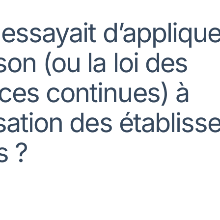
 essayait d’applique
on (ou la loi des
es continues) à
isation des établis
s ?