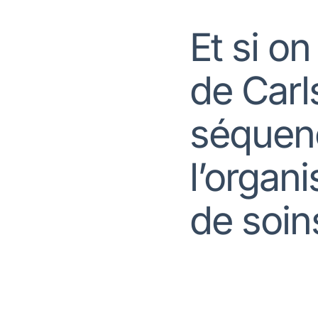
Et si on
de Carls
séquenc
l’organ
de soin