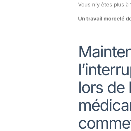
Vous n’y êtes plus à
Un travail morcelé d
Mainten
l’interr
lors de 
médicam
commett